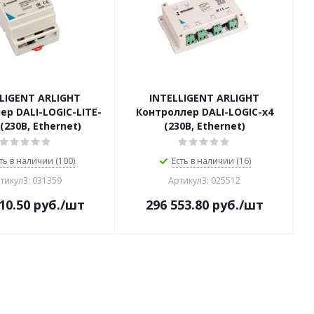
LIGENT ARLIGHT
INTELLIGENT ARLIGHT
ер DALI-LOGIC-LITE-
Контроллер DALI-LOGIC-x4
 (230B, Ethernet)
(230B, Ethernet)
ть в наличии (100)
Есть в наличии (16)
тикул3: 031359
Артикул3: 025512
10.50
руб.
/шт
296 553.80
руб.
/шт