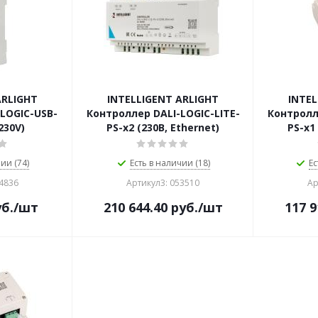
ARLIGHT
INTELLIGENT ARLIGHT
INTEL
LOGIC-USB-
Контроллер DALI-LOGIC-LITE-
Контролл
230V)
PS-x2 (230B, Ethernet)
PS-x1
ии (74)
Есть в наличии (18)
Ес
44836
Артикул3: 053510
Ар
б.
/шт
210 644.40
руб.
/шт
117 9