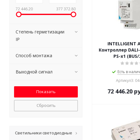
72 446.20
377 372.80
Степень герметизации
IP
INTELLIGENT 
Контроллер DALI-
Способ монтажа
PS-x1 (BUS/
Выходной сигнал
Есть в налич
Артикул3: 0
72 446.20
ру
Сбросить
Светильники светодиодные