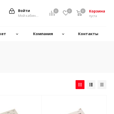
Войти
Корзина
0
0
0
0
Мой кабинет
пуста
кет
Компания
Контакты