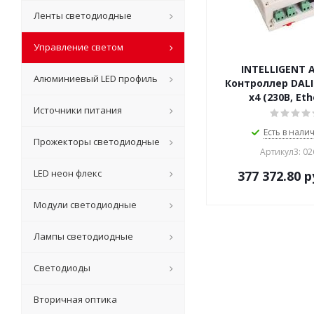
Ленты светодиодные
Управление светом
INTELLIGENT 
Алюминиевый LED профиль
Контроллер DALI
x4 (230B, Eth
Источники питания
Есть в налич
Прожекторы светодиодные
Артикул3: 0
LED неон флекс
377 372.80
р
Модули светодиодные
Лампы светодиодные
Светодиоды
Вторичная оптика