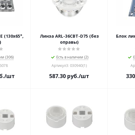
E (130x65°,
Линза ARL-36CBT-D75 (без
Блок лин
)
оправы)
ии (306)
Есть в наличии (2)
Е
16078
Артикул3: 030940(1)
Ар
б.
/шт
587.30
руб.
/шт
330