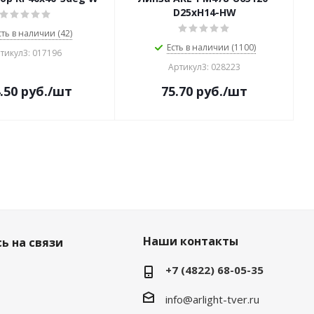
D25xH14-HW
сть в наличии (42)
Есть в наличии (1100)
тикул3: 017196
Артикул3: 028223
.50
руб.
/шт
75.70
руб.
/шт
Наши контакты
ь на связи
+7 (4822) 68-05-35
info@arlight-tver.ru