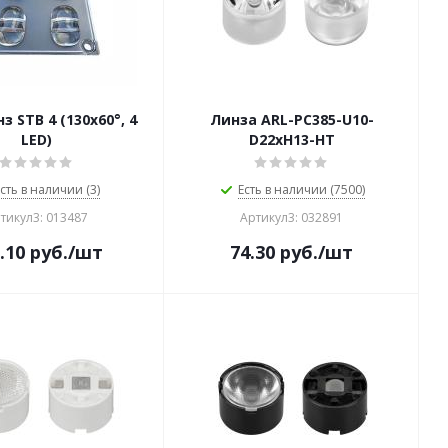
з STB 4 (130x60°, 4
Линза ARL-PC385-U10-
LED)
D22xH13-HT
сть в наличии (3)
Есть в наличии (7500)
тикул3: 013487
Артикул3: 032891
.10
руб.
/шт
74.30
руб.
/шт