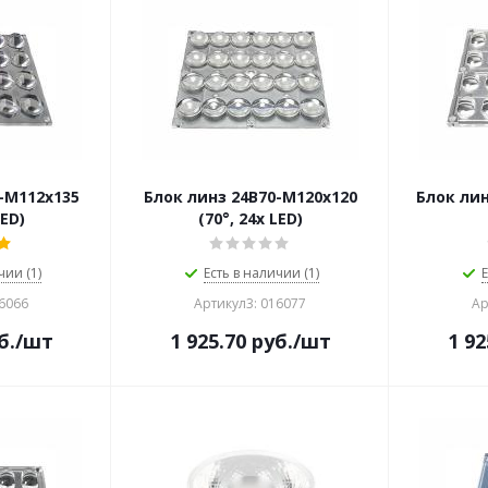
-M112х135
Блок линз 24B70-M120х120
Блок лин
LED)
(70°, 24x LED)
чии (1)
Есть в наличии (1)
Е
16066
Артикул3: 016077
Ар
б.
/шт
1 925.70
руб.
/шт
1 92