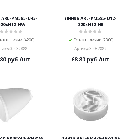
 ARL-PM585-U45-
Линза ARL-PM585-U12-
D20xH12-HW
D20xH12-HB
ть в наличии (4200)
Есть в наличии (2300)
тикул3: 032888
Артикул3: 032889
.80
руб.
/шт
68.80
руб.
/шт
ор RP40x40-3deg W
Линза ARL-PM478-U65120-