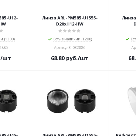
85-U12-
Линза ARL-PM585-U1555-
Линза
-HW
D20xH12-HW
и (1300)
Есть в наличии (1200)
Ес
32885
Артикул3: 032886
Ар
.
/шт
68.80
руб.
/шт
68
85-U45-
Линза ARL-PM585-U1555-
Рефлект