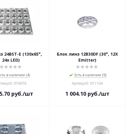
з 24BST-E (130x65°,
Блок линз 12B30DF (30°, 12X
24x LED)
Emitter)
сть в наличии (4)
Есть в наличии (9)
тикул3: 016076
Артикул3: 011104
5.70
руб.
/шт
1 004.10
руб.
/шт