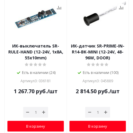
ИК-выключатель SR-
ИК-датчик SR-PRIME-IN-
RULE-HAND (12-24V, 1x8A,
R14-BK-MINI (12-24V, 48-
55x10mm)
96W, DOOR)
Есть в наличии (24)
Есть в наличии (100)
Артикул3: 036181
Артикул3: 045889
1 267.70
руб.
/шт
2 814.50
руб.
/шт
В корзину
В корзину