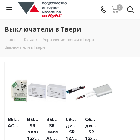
0
Выключатели в Твери
Главная
-
Каталог
-
Управление светом в Твери
-
Выключатели в Твери
Выключатели
Выключатели
Выключатели
Сенсор,
Сенсор,
AC220V
SR-
SR-
диммер
диммер
sens
sens
SR
SR
12/36V
AC220V
12/24V
12/36V