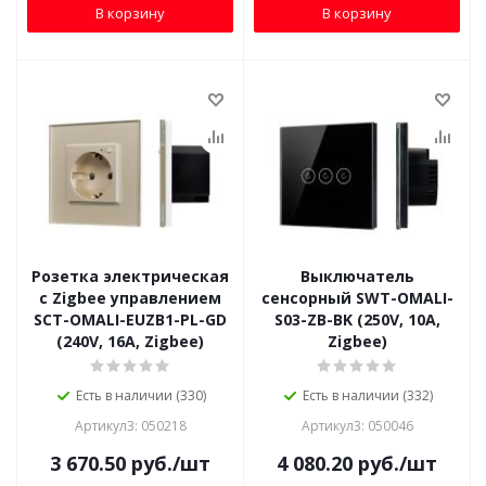
В корзину
В корзину
Розетка электрическая
Выключатель
с Zigbee управлением
сенсорный SWT-OMALI-
SCT-OMALI-EUZB1-PL-GD
S03-ZB-BK (250V, 10A,
(240V, 16A, Zigbee)
Zigbee)
Есть в наличии (330)
Есть в наличии (332)
Артикул3: 050218
Артикул3: 050046
3 670.50
руб.
/шт
4 080.20
руб.
/шт