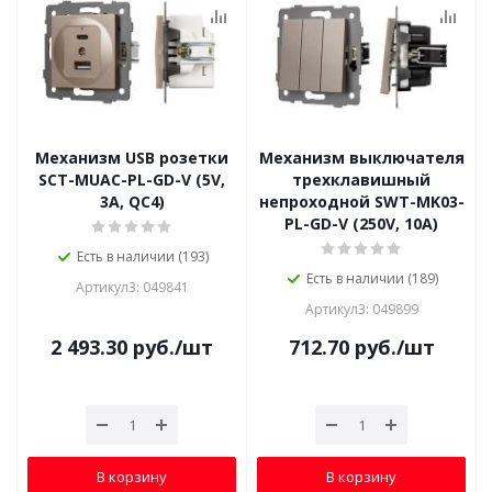
Механизм USB розетки
Механизм выключателя
SCT-MUAC-PL-GD-V (5V,
трехклавишный
3A, QC4)
непроходной SWT-MK03-
PL-GD-V (250V, 10A)
Есть в наличии (193)
Есть в наличии (189)
Артикул3: 049841
Артикул3: 049899
2 493.30
руб.
/шт
712.70
руб.
/шт
В корзину
В корзину