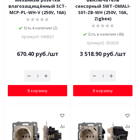
влагозащищённый SCT-
сенсорный SWT-OMALI-
MCP-PL-WH-V (250V, 16A)
S01-ZB-WH (250V, 10A,
Zigbee)
Есть в наличии (2)
Есть в наличии (48)
Артикул3: 049833
Артикул3: 050035
670.40
руб.
/шт
3 518.90
руб.
/шт
В корзину
В корзину