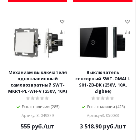
Механизм выключателя
Выключатель
одноклавишный
сенсорный SWT-OMALI-
самовозвратный SWT-
S01-ZB-BK (250V, 10A,
MKR1-PL-WH-V (250V, 10A)
Zigbee)
Есть в наличии (285)
Есть в наличии (423)
Артикул3: 049879
Артикул3: 050033
555
руб.
/шт
3 518.90
руб.
/шт