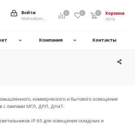
Войти
Корзина
0
0
0
0
Мой кабинет
пуста
кет
Компания
Контакты
омышленного, коммерческого и бытового освещения
в с лампами МГЛ, ДРЛ, ДНаТ.
ветильников IP 65 для освещения складских и