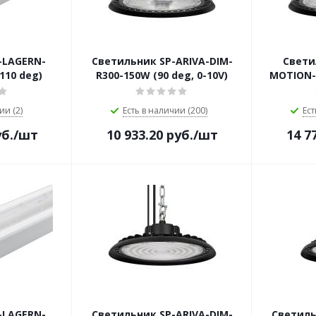
-LAGERN-
Светильник SP-ARIVA-DIM-
Свети
110 deg)
R300-150W (90 deg, 0-10V)
MOTION-R
ии (2)
Есть в наличии (200)
Ест
б.
/шт
10 933.20
руб.
/шт
14 7
-LAGERN-
Светильник SP-ARIVA-DIM-
Светиль