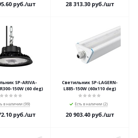
95.60
руб.
/шт
28 313.30
руб.
/шт
льник SP-ARIVA-
Светильник SP-LAGERN-
300-150W (60 deg)
L885-150W (60х110 deg)
ть в наличии (99)
Есть в наличии (2)
72.10
руб.
/шт
20 903.40
руб.
/шт