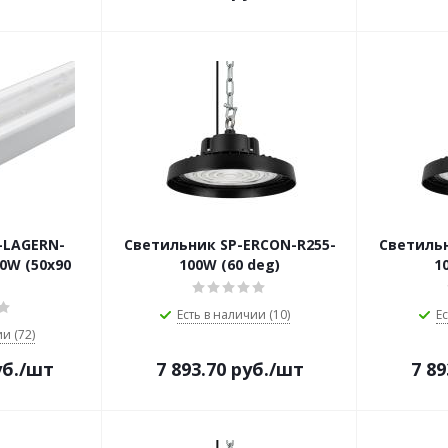
-LAGERN-
Светильник SP-ERCON-R255-
Светильн
0W (50х90
100W (60 deg)
1
Есть в наличии (10)
Ес
и (72)
б.
/шт
7 893.70
руб.
/шт
7 89