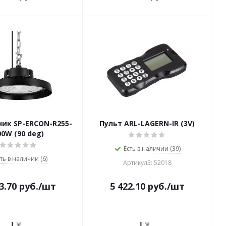
ик SP-ERCON-R255-
Пульт ARL-LAGERN-IR (3V)
00W (90 deg)
Есть в наличии (39)
ть в наличии (6)
Артикул3: 52018
3.70
руб.
/шт
5 422.10
руб.
/шт