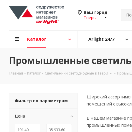
Ваш город
Тверь
Каталог
Arlight 24/7
Промышленные светиль
Главная
-
Каталог
-
Светильники светодиодные в Твери
-
Промышл
Широкий ассортимен
Фильтр по параметрам
помещений с высоким
Цена
В нашем магазине п
промышленных поме