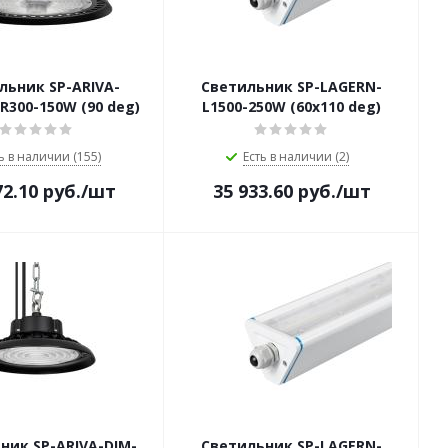
льник SP-ARIVA-
Светильник SP-LAGERN-
300-150W (90 deg)
L1500-250W (60х110 deg)
ь в наличии (155)
Есть в наличии (2)
72.10
руб.
/шт
35 933.60
руб.
/шт
ник SP-ARIVA-DIM-
Светильник SP-LAGERN-