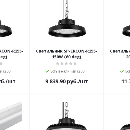
RCON-R255-
Светильник SP-ERCON-R255-
Светильн
deg)
150W (60 deg)
2
и (200)
Есть в наличии (200)
Ес
б.
/шт
9 839.90
руб.
/шт
11 