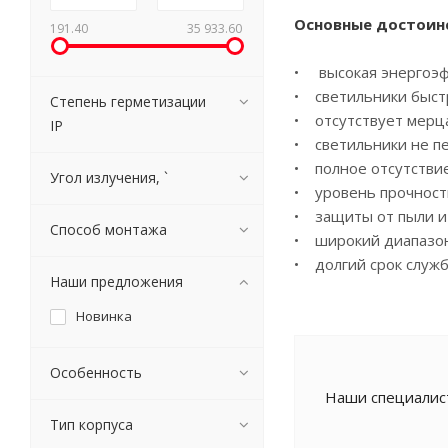
Основные достоин
191.40
35 933.60
• высокая энергоэф
• светильники быст
Степень герметизации
• отсутствует мерца
IP
• светильники не п
• полное отсутствие
Угол излучения, `
• уровень прочност
• защиты от пыли и 
Способ монтажа
• широкий диапазон 
• долгий срок служб
Наши предложения
Новинка
Особенность
Наши специалист
Тип корпуса