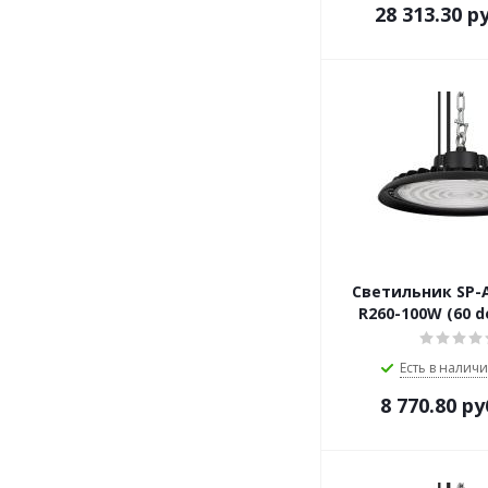
28 313.30
ру
Светильник SP-A
R260-100W (60 d
Есть в наличи
8 770.80
ру