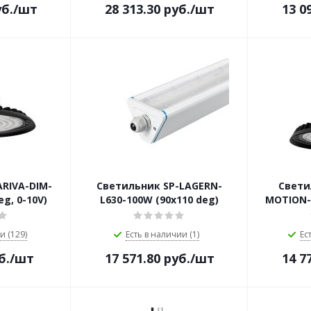
б.
/шт
28 313.30
руб.
/шт
13 0
RIVA-DIM-
Светильник SP-LAGERN-
Свети
eg, 0-10V)
L630-100W (90х110 deg)
MOTION-R
и (129)
Есть в наличии (1)
Ес
б.
/шт
17 571.80
руб.
/шт
14 7