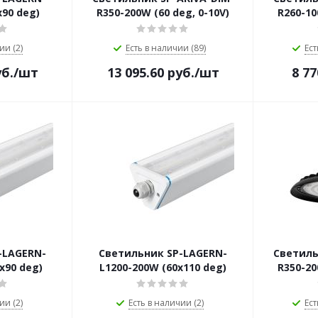
х90 deg)
R350-200W (60 deg, 0-10V)
R260-10
ии (2)
Есть в наличии (89)
Ест
б.
/шт
13 095.60
руб.
/шт
8 77
-LAGERN-
Светильник SP-LAGERN-
Светиль
х90 deg)
L1200-200W (60х110 deg)
R350-20
ии (2)
Есть в наличии (2)
Ест