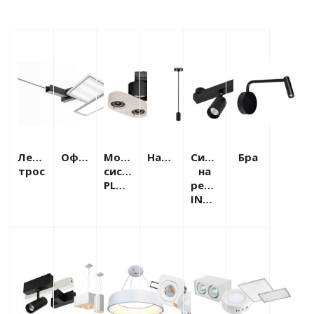
Лента-
Офисные
Модульная
Напольные
Система
Бра
трос
система
на
PLURIO
ремнях
INBELT