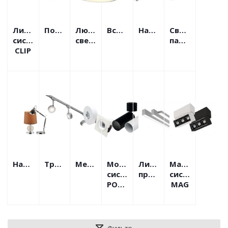
Линейная
Подвесные
Люстры
Встраиваемые
Накладные
Светодиодны
система
светодиодные
панели
CLIP
Настольные
Трековые
Мебельные
Модульная
Линейные
Магнитная
система
профильные
система
POLO
MAG
Фильтр