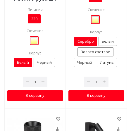
Питание
Свечение
220
Свечение
Корпус
Серебро
Белый
Золото светлое
Корпус
Белый
Черный
Черный
Латунь
В корзину
В корзину