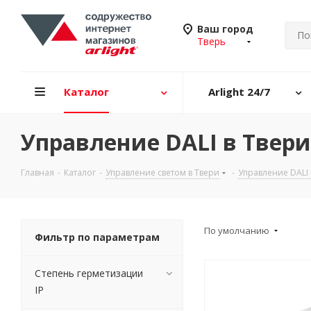
Ваш город
Тверь
Каталог
Arlight 24/7
Управление DALI в Твери
Главная
-
Каталог
-
Управление светом в Твери
-
Управление DALI 
По умолчанию
Фильтр по параметрам
Степень герметизации
IP