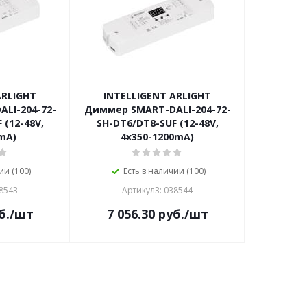
ARLIGHT
INTELLIGENT ARLIGHT
LI-204-72-
Диммер SMART-DALI-204-72-
 (12-48V,
SH-DT6/DT8-SUF (12-48V,
mA)
4x350-1200mA)
ии (100)
Есть в наличии (100)
38543
Артикул3: 038544
б.
/шт
7 056.30
руб.
/шт