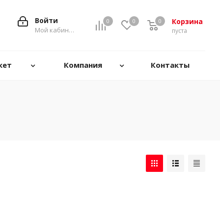
Войти
Корзина
0
0
0
0
Мой кабинет
пуста
кет
Компания
Контакты