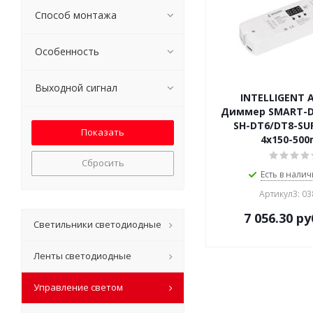
Способ монтажа
Особенность
Выходной сигнал
INTELLIGENT 
Диммер SMART-DA
SH-DT6/DT8-SUF
4x150-500
Сбросить
Есть в налич
Артикул3: 0
7 056.30
ру
Светильники светодиодные
Ленты светодиодные
Управление светом