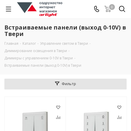
0
Встраиваемые панели (выход 0-10V) в
Твери
Главная
-
Каталог
-
Управление светом в Твери
-
Диммирование освещения в Твери
-
Диммеры с управлением 0-10V в Твери
-
Встраиваемые панели (выход 0-10V) в Твери
Фильтр