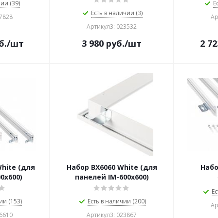
ии (39)
Е
Есть в наличии (3)
27828
Ар
Артикул3: 023532
б.
/шт
3 980
руб.
/шт
2 72
hite (для
Набор BX6060 White (для
Набо
0x600)
панелей IM-600x600)
Ес
ии (153)
Есть в наличии (200)
Ар
26610
Артикул3: 023867