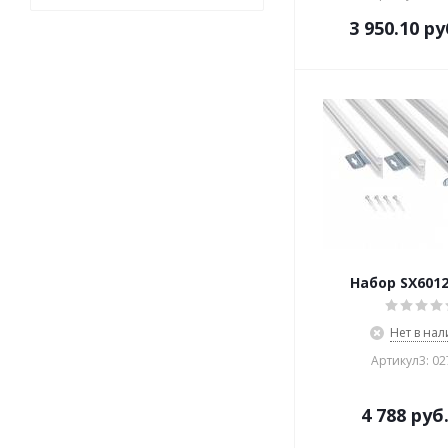
3 950.10
ру
Набор SX6012
Нет в на
Артикул3: 0
4 788
руб