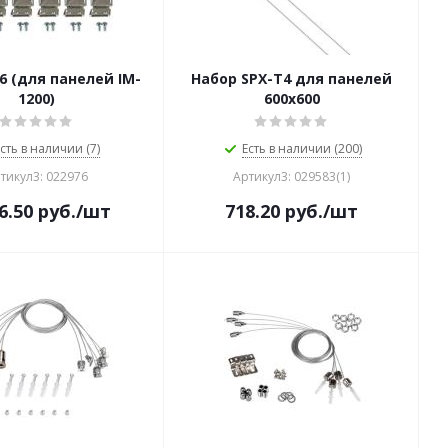
6 (для панелей IM-
Набор SPX-T4 для панелей
1200)
600x600
сть в наличии (7)
Есть в наличии (200)
тикул3: 022976
Артикул3: 029583(1)
6.50
руб.
/шт
718.20
руб.
/шт