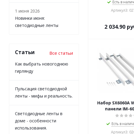
Есть в налич
Артикул3: 0
1 июня 2026
Новинки июня:
светодиодные ленты
2 034.90
ру
Статьи
Все статьи
Как выбрать новогоднюю
гирлянду
Пульсация светодиодной
ленты - мифы и реальность.
Набор SX6060A W
панели IM-60
Светодиодные ленты в
доме - особенности
Есть в налич
использования.
Артикул3: 0