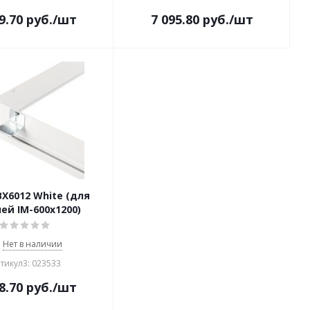
9.70
руб.
/шт
7 095.80
руб.
/шт
BX6012 White (для
ей IM-600x1200)
Нет в наличии
тикул3: 023533
8.70
руб.
/шт