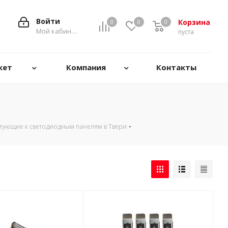
Войти
Корзина
0
0
0
0
Мой кабинет
пуста
кет
Компания
Контакты
тующие к светодиодным панелям в Твери