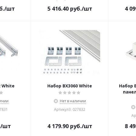
б.
/шт
5 416.40
руб.
/шт
4 09
 White
Набор BX3060 White
Набор 
панел
личии
Нет в наличии
27831
Артикул3: 027832
Ар
.
/шт
4 179.90
руб.
/шт
8 49