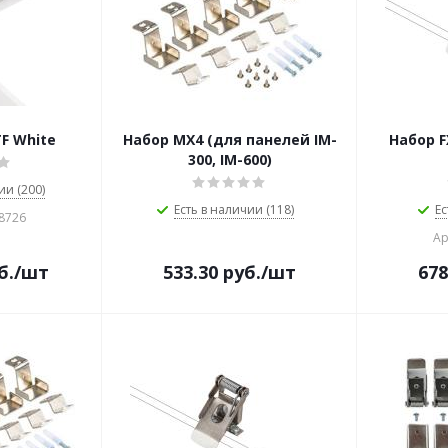
F White
Набор MX4 (для панелей IM-
Набор F
300, IM-600)
ии (200)
Есть в наличии (118)
Ес
58726
Ар
б.
/шт
533.30
руб.
/шт
678