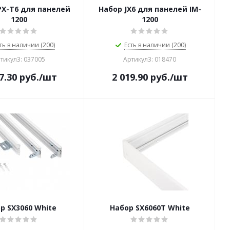
PX-T6 для панелей
Набор JX6 для панелей IM-
1200
1200
ть в наличии (200)
Есть в наличии (200)
тикул3: 037005
Артикул3: 018470
7.30
руб.
/шт
2 019.90
руб.
/шт
р SX3060 White
Набор SX6060T White