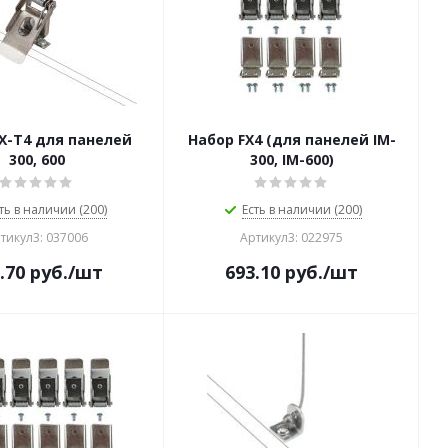
X-T4 для панелей
Набор FX4 (для панелей IM-
300, 600
300, IM-600)
ть в наличии (200)
Есть в наличии (200)
тикул3: 037006
Артикул3: 022975
.70
руб.
/шт
693.10
руб.
/шт