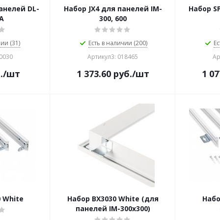
анелей DL-
Набор JX4 для панелей IM-
Набор S
A
300, 600
ии (31)
Есть в наличии (200)
Ес
20030
Артикул3: 018465
Ар
.
/шт
1 373.60
руб.
/шт
1 07
 White
Набор BX3030 White (для
Набо
панелей IM-300x300)