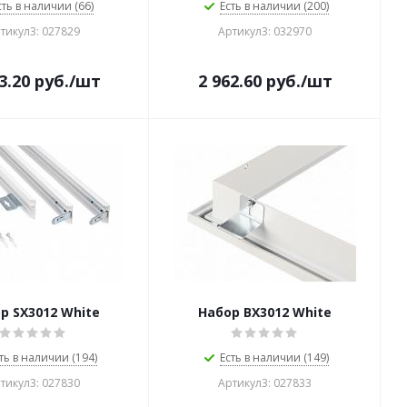
сть в наличии (66)
Есть в наличии (200)
тикул3: 027829
Артикул3: 032970
3.20
руб.
/шт
2 962.60
руб.
/шт
р SX3012 White
Набор BX3012 White
ть в наличии (194)
Есть в наличии (149)
тикул3: 027830
Артикул3: 027833