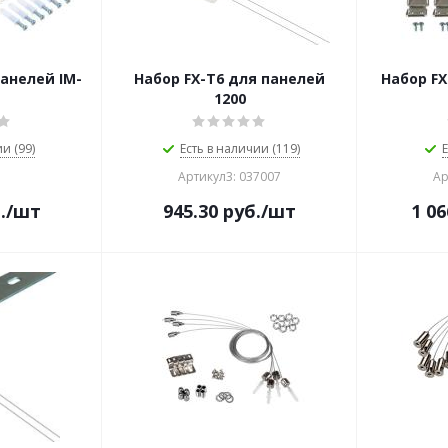
анелей IM-
Набор FX-T6 для панелей
Набор FX
1200
и (99)
Есть в наличии (119)
Е
Артикул3: 037007
Ар
.
/шт
945.30
руб.
/шт
1 06