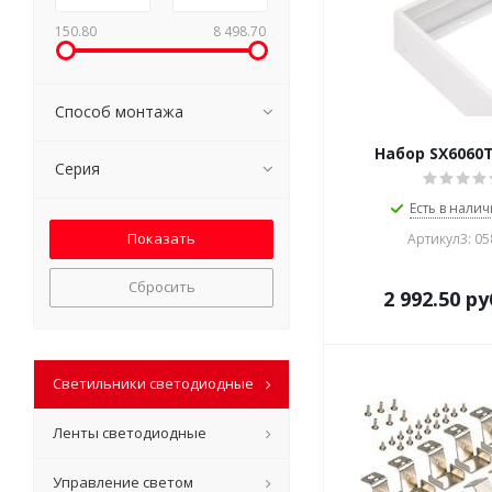
150.80
8 498.70
Способ монтажа
Набор SX6060T
Серия
Есть в налич
Артикул3: 0
Сбросить
2 992.50
ру
Светильники светодиодные
Ленты светодиодные
Управление светом