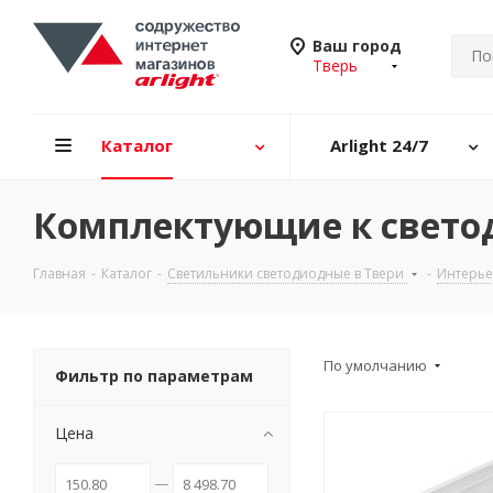
Ваш город
Тверь
Каталог
Arlight 24/7
Комплектующие к свето
Главная
-
Каталог
-
Светильники светодиодные в Твери
-
Интерье
По умолчанию
Фильтр по параметрам
Цена