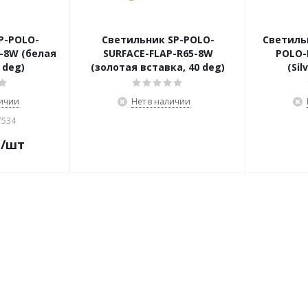
P-POLO-
Светильник SP-POLO-
Светиль
-8W (белая
SURFACE-FLAP-R65-8W
POLO-
 deg)
(золотая вставка, 40 deg)
(Sil
личии
Нет в наличии
7534
.
/шт