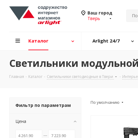
Ваш город
Тверь
Каталог
Arlight 24/7
Светильники модульной
Главная
-
Каталог
-
Светильники светодиодные в Твери
-
Интерье
По умолчанию
Фильтр по параметрам
Цена