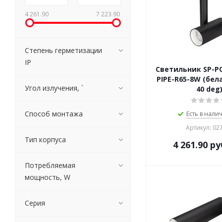
4 261.90
7 223.90
Степень герметизации
IP
Светильник SP-P
PIPE-R65-8W (бел
Угол излучения, `
40 deg
Способ монтажа
Есть в налич
Артикул: 02
Тип корпуса
4 261.90
ру
Потребляемая
мощность, W
Серия