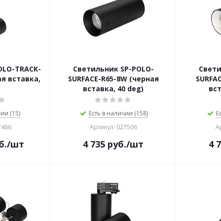
OLO-TRACK-
Светильник SP-POLO-
Свети
ая вставка,
SURFACE-R65-8W (черная
SURFAC
)
вставка, 40 deg)
вст
ии (15)
Есть в наличии (158)
Е
7486
Артикул: 027506
А
б.
/шт
4 735
руб.
/шт
4 