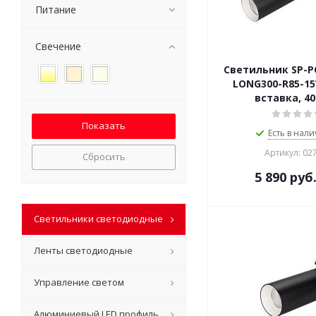
Питание
Свечение
Светильник SP-
LONG300-R85-15
вставка, 40
Есть в нали
Артикул: 02
Сбросить
5 890
руб
Светильники светодиодные
Ленты светодиодные
Управление светом
Алюминиевый LED профиль