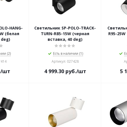
POLO-HANG-
Светильник SP-POLO-TRACK-
Светильн
W (белая
TURN-R85-15W (черная
R95-25W 
 deg)
вставка, 40 deg)
чии (2)
Есть в наличии (1)
Е
7414
Артикул: 027428
А
.
/шт
4 999.30
руб.
/шт
5 