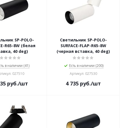
льник SP-POLO-
Светильник SP-POLO-
E-R65-8W (белая
SURFACE-FLAP-R65-8W
авка, 40 deg)
(черная вставка, 40 deg)
сть в наличии (41)
Есть в наличии (200)
ртикул: 027510
Артикул: 027530
735
руб.
/шт
4 735
руб.
/шт