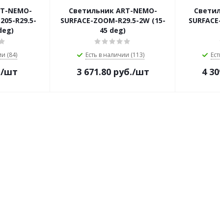
RT-NEMO-
Светильник ART-NEMO-
Свети
05-R29.5-
SURFACE-ZOOM-R29.5-2W (15-
SURFACE
deg)
45 deg)
и (84)
Есть в наличии (113)
Ест
.
/шт
3 671.80
руб.
/шт
4 30