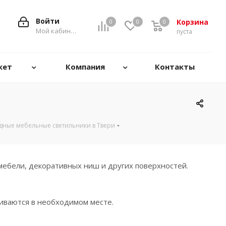
Войти
Корзина
0
0
0
0
Мой кабинет
пуста
кет
Компания
Контакты
дные мебельные светильники в Твери
ебели, декоративных ниш и других поверхностей.
иваются в необходимом месте.