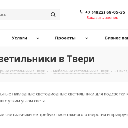
+7 (4822) 68-05-35
Заказать звонок
Услуги
Проекты
Бизнес па
ветильники в Твери
рные светильники в Твери
-
Мебельные светильники в Твери
-
Накла
ные накладные светодиодные светильники для подсветки м
 с узким углом света.
е светильники не требуют монтажного отверстия и прикруч