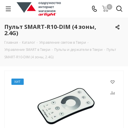
0
Пульт SMART-R10-DIM (4 зоны,
2.4G)
Главная
-
Каталог
-
Управление светом в Твери
-
Управление SMART в Твери
-
Пульты и держатели в Твери
-
Пульт
SMART-R10-DIM (4 зоны, 2.4G)
ХИТ