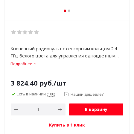
Кнопочный радиопульт с сенсорным кольцом 2.4
ГГц белого цвета для управления одноцветным
(DIM) источником света. 4 зоны управления,
Подробнее
управление яркостью с помощью сенсорного
кольца. Питание 3VDC (CR2032). Габариты 107 x
3 824.40
руб.
/шт
58.5 x 9 мм. Управляет контроллерами и панелями
серии SMART (поставляются отдельно).
Есть в наличии
(100)
Нашли дешевле?
В корзину
Купить в 1 клик