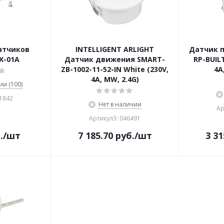
атчиков
INTELLIGENT ARLIGHT
Датчик п
X-01A
Датчик движения SMART-
RP-BUIL
ZB-1002-11-52-IN White (230V,
4A
4A, MW, 2.4G)
ии (100)
31842
Нет в наличии
Ар
Артикул3: 046491
.
/шт
7 185.70
руб.
/шт
3 31