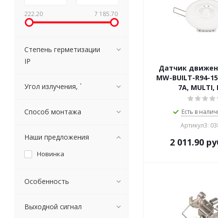
222.20
7 185.70
Степень герметизации
IP
Датчик движен
MW-BUILT-R94-15
Угол излучения, `
7A, MULTI, 
Способ монтажа
Есть в налич
Артикул3: 0
Наши предложения
2 011.90
ру
Новинка
Особенность
Выходной сигнал