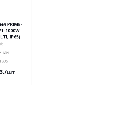
ия PRIME-
71-1000W
LTI, IP65)
личии
31835
б.
/шт