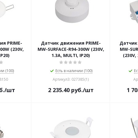
ия PRIME-
Датчик движения PRIME-
Датчик
00W (230V,
MW-SURFACE-R94-300W (230V,
MW-SUR
IP20)
1.3A, MULTI, IP20)
(230V, 
ии (100)
Есть в наличии (100)
Ес
38150
Артикул3: 027385(1)
Ар
б.
/шт
2 235.40
руб.
/шт
1 70