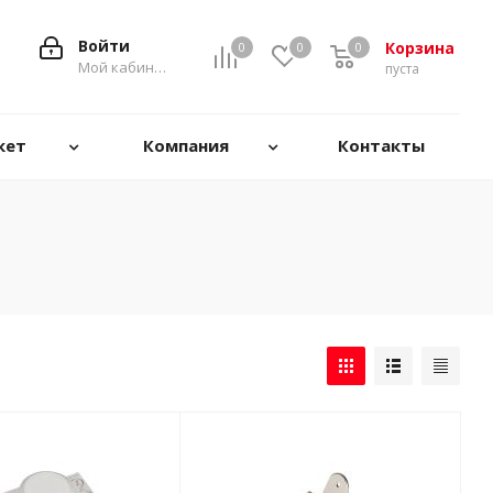
Войти
Корзина
0
0
0
0
Мой кабинет
пуста
кет
Компания
Контакты