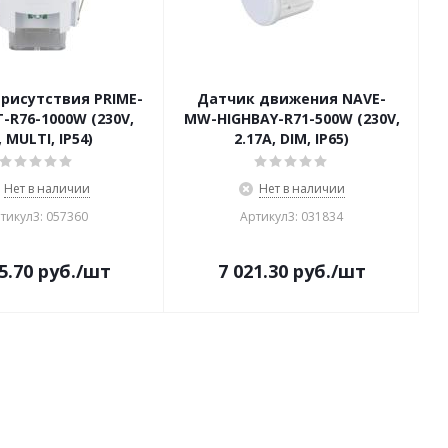
рисутствия PRIME-
Датчик движения NAVE-
T-R76-1000W (230V,
MW-HIGHBAY-R71-500W (230V,
, MULTI, IP54)
2.17A, DIM, IP65)
Нет в наличии
Нет в наличии
тикул3: 057360
Артикул3: 031834
5.70
руб.
/шт
7 021.30
руб.
/шт