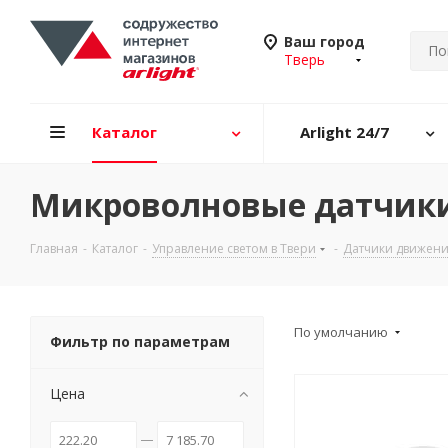
Ваш город
Тверь
Каталог
Arlight 24/7
Микроволновые датчики
Главная
-
Каталог
-
Управление светом в Твери
-
Датчики движени
По умолчанию
Фильтр по параметрам
Цена