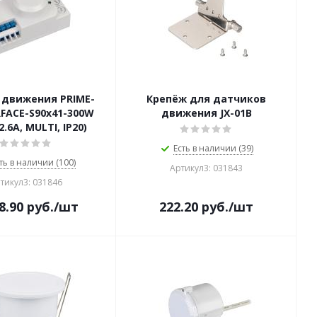
 движения PRIME-
Крепёж для датчиков
FACE-S90x41-300W
движения JX-01B
2.6A, MULTI, IP20)
Есть в наличии (39)
ть в наличии (100)
Артикул3: 031843
тикул3: 031846
8.90
руб.
/шт
222.20
руб.
/шт