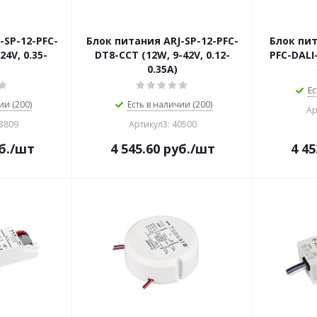
-SP-12-PFC-
Блок питания ARJ-SP-12-PFC-
Блок пит
24V, 0.35-
DT8-ССT (12W, 9-42V, 0.12-
PFC-DALI-
0.35А)
Ес
ии (200)
Есть в наличии (200)
Ар
33809
Артикул3: 40500
б.
/шт
4 545.60
руб.
/шт
4 45