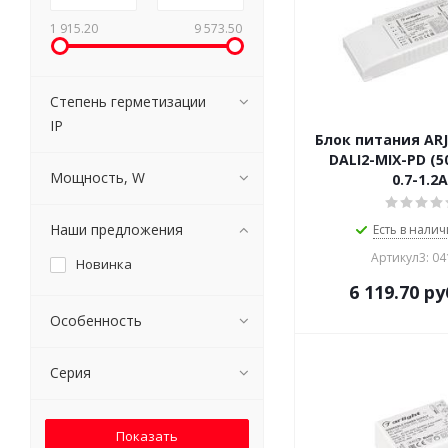
1 915.20
9 573.50
Степень герметизации
IP
Блок питания ARJ
DALI2-MIX-PD (5
Мощность, W
0.7-1.2А
Наши предложения
Есть в налич
Артикул3: 0
Новинка
6 119.70
ру
Особенность
Серия