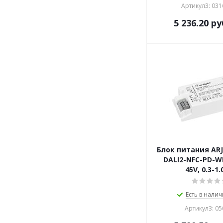
Артикул3: 031
5 236.20
ру
Блок питания ARJ
DALI2-NFC-PD-WR
45V, 0.3-1.
Есть в налич
Артикул3: 0