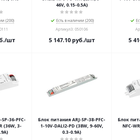
46V, 0.15-0.5A)
ии (200)
Есть в наличии (200)
Ес
50111
Артикул3: 050106
Ар
б.
/шт
5 147.10
руб.
/шт
5 41
-SP-36-PFC-
Блок питания ARJ-SP-38-PFC-
Блок пит
 (36W, 3-
1-10V-DALI2-PD (38W, 9-60V,
NFC-WR 
.9A)
0.3-0.9A)