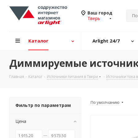
Ваш город
Тверь
Каталог
Arlight 24/7
Диммируемые источники 
Главная
-
Каталог
-
Источники питания в Твери
-
Источники тока 
По умолчанию
Фильтр по параметрам
Цена