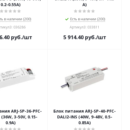
0.2-0.55A)
A)
ть в наличии (200)
Есть в наличии (200)
тикул3: 036286
Артикул3: 033811
6.40
руб.
/шт
5 914.40
руб.
/шт
ания ARJ-SP-36-PFC-
Блок питания ARJ-SP-40-PFC-
(36W, 3-50V, 0.15-
DALI2-INS (40W, 9-48V, 0.5-
0.9A)
0.85A)