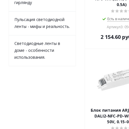
гирлянду
0.5A)
Есть в налич
Пульсация светодиодной
ленты - мифы и реальность.
Артикул3: 0
2 154.60
ру
Светодиодные ленты в
доме - особенности
использования.
Блок питания ARJ
DALI2-NFC-PD-WR
50V, 0.15-0