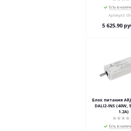
Есть в налич
Артикул3: 0
5 625.90
ру
Блок питания ARJ
DALI2-INS (40W, 9
1.2A)
Есть в налич