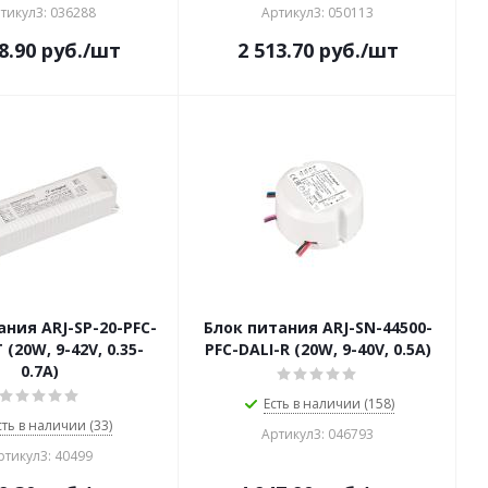
тикул3: 036288
Артикул3: 050113
8.90
руб.
/шт
2 513.70
руб.
/шт
ания ARJ-SP-20-PFC-
Блок питания ARJ-SN-44500-
(20W, 9-42V, 0.35-
PFC-DALI-R (20W, 9-40V, 0.5A)
0.7А)
Есть в наличии (158)
сть в наличии (33)
Артикул3: 046793
ртикул3: 40499