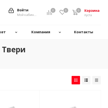
Войти
Корзина
0
0
0
0
Мой кабинет
пуста
кет
Компания
Контакты
 Твери