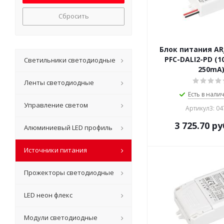
Сбросить
Блок питания ARJ
PFC-DALI2-PD (1
Светильники светодиодные
250mA
Ленты светодиодные
Есть в налич
Управление светом
Артикул3: 0
3 725.70
ру
Алюминиевый LED профиль
Источники питания
Прожекторы светодиодные
LED неон флекс
Модули светодиодные