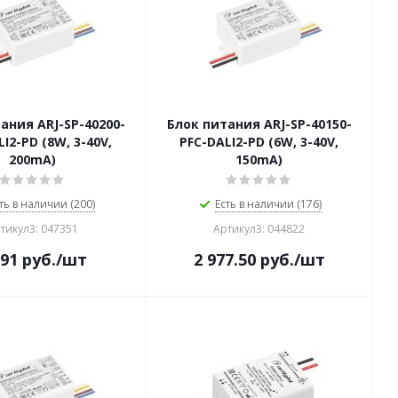
ания ARJ-SP-40200-
Блок питания ARJ-SP-40150-
I2-PD (8W, 3-40V,
PFC-DALI2-PD (6W, 3-40V,
200mA)
150mA)
ть в наличии (200)
Есть в наличии (176)
тикул3: 047351
Артикул3: 044822
591
руб.
/шт
2 977.50
руб.
/шт