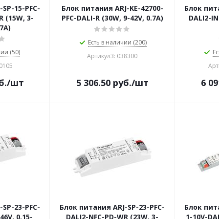
-SP-15-PFC-
Блок питания ARJ-KE-42700-
Блок пит
 (15W, 3-
PFC-DALI-R (30W, 9-42V, 0.7A)
DALI2-IN
.7A)
Есть в наличии (200)
ии (50)
Ес
Артикул3: 038300
50105
Арт
б.
/шт
5 306.50
руб.
/шт
6 09
-SP-23-PFC-
Блок питания ARJ-SP-23-PFC-
Блок пит
46V, 0.15-
DALI2-NFC-PD-WR (23W, 3-
1-10V-DAL