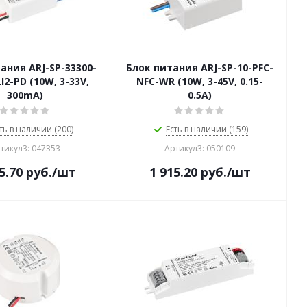
ания ARJ-SP-33300-
Блок питания ARJ-SP-10-PFC-
I2-PD (10W, 3-33V,
NFC-WR (10W, 3-45V, 0.15-
300mA)
0.5A)
ть в наличии (200)
Есть в наличии (159)
тикул3: 047353
Артикул3: 050109
5.70
руб.
/шт
1 915.20
руб.
/шт