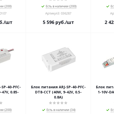
ии (200)
Есть в наличии (200)
Ес
50107
Артикул3: 036287
Ар
б.
/шт
5 596
руб.
/шт
2 42
-SP-40-PFC-
Блок питания ARJ-SP-40-PFC-
Блок пит
-47V, 0.85-
DT8-ССT (40W, 9-42V, 0.5-
1-10V-DA
0.8А)
ии (200)
Есть в наличии (34)
Ес