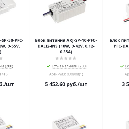
-SP-50-PFC-
Блок питания ARJ-SP-10-PFC-
Блок пит
0W, 9-55V,
DALI2-INS (10W, 9-42V, 0.12-
PFC-DAL
)
0.35A)
ии (200)
Есть в наличии (200)
Ес
41418
Артикул3: 030908(1)
Ар
б.
/шт
5 452.60
руб.
/шт
3 