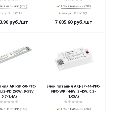
ть в наличии (200)
Есть в наличии (200)
тикул3: 050112
Артикул3: 030910(1)
3.90
руб.
/шт
7 605.60
руб.
/шт
ания ARJ-SP-50-PFC-
Блок питания ARJ-SP-44-PFC-
LI2-PD (50W, 9-58V,
NFC-WR (44W, 3-45V, 0.3-
0.7-1.4A)
1.05A)
ть в наличии (162)
Есть в наличии (200)