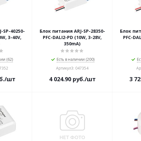
-SP-40250-
Блок питания ARJ-SP-28350-
Блок пит
0W, 3-40V,
PFC-DALI2-PD (10W, 3-28V,
PFC-DAL
)
350mA)
ии (62)
Есть в наличии (200)
Ес
47352
Артикул3: 047354
Ар
б.
/шт
4 024.90
руб.
/шт
3 72