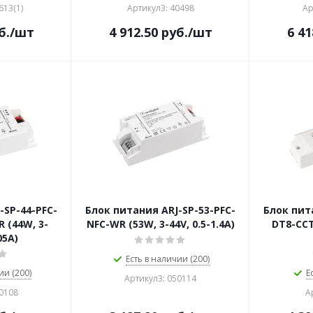
613(1)
Артикул3: 40498
Ар
б.
/шт
4 912.50
руб.
/шт
6 41
-SP-44-PFC-
Блок питания ARJ-SP-53-PFC-
Блок пит
 (44W, 3-
NFC-WR (53W, 3-44V, 0.5-1.4A)
DT8-ССT 
05A)
Есть в наличии (200)
ии (200)
Е
Артикул3: 050114
50108
А