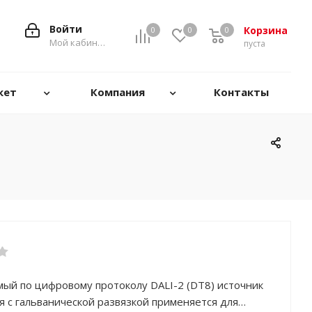
Войти
Корзина
0
0
0
0
Мой кабинет
пуста
кет
Компания
Контакты
ый по цифровому протоколу DALI-2 (DT8) источник
 с гальванической развязкой применяется для