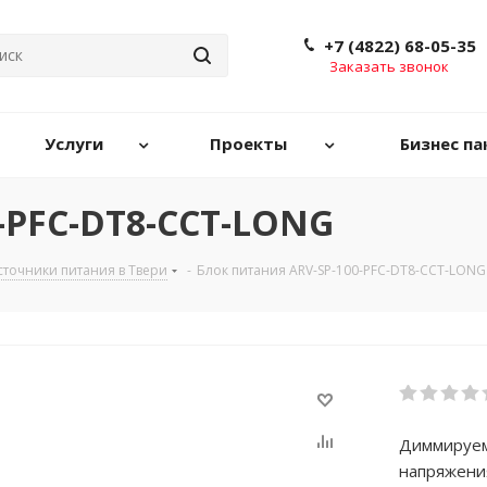
+7 (4822) 68-05-35
Заказать звонок
Услуги
Проекты
Бизнес па
-PFC-DT8-CCT-LONG
точники питания в Твери
-
Блок питания ARV-SP-100-PFC-DT8-CCT-LONG
Диммируем
напряжения