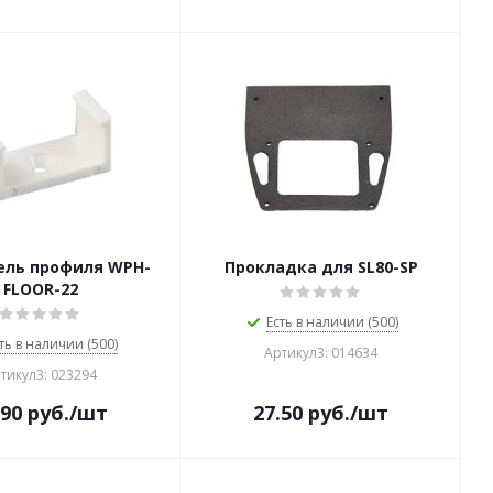
ль профиля WPH-
Прокладка для SL80-SP
FLOOR-22
Есть в наличии (500)
ть в наличии (500)
Артикул3: 014634
тикул3: 023294
.90
руб.
/шт
27.50
руб.
/шт