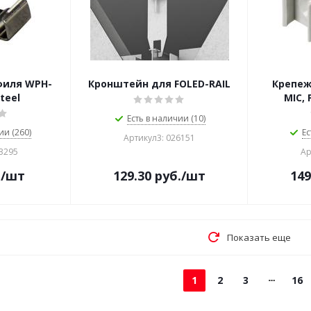
филя WPH-
Кронштейн для FOLED-RAIL
Крепеж
teel
MIC, 
Есть в наличии (10)
ии (260)
Ес
Артикул3: 026151
23295
Ар
.
/шт
129.30
руб.
/шт
149
Показать еще
1
2
3
16