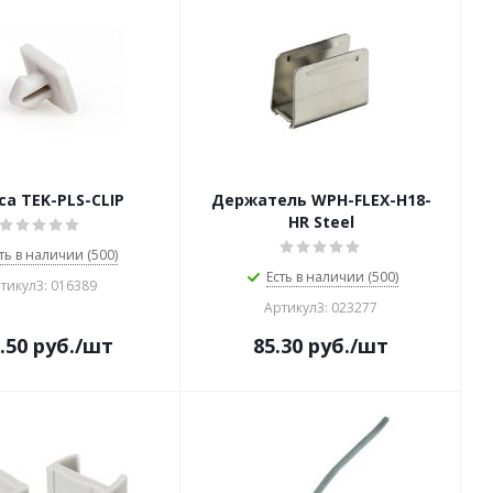
са TEK-PLS-CLIP
Держатель WPH-FLEX-H18-
HR Steel
ть в наличии (500)
Есть в наличии (500)
тикул3: 016389
Артикул3: 023277
.50
руб.
/шт
85.30
руб.
/шт