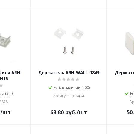
филя ARH-
Держатель ARH-WALL-1849
Держате
 H16
Есть в наличии (500)
ии (500)
Ес
Артикул3: 036404
18878
Ар
.
/шт
68.80
руб.
/шт
50