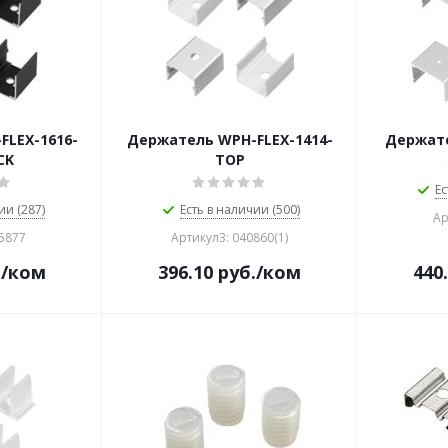
FLEX-1616-
Держатель WPH-FLEX-1414-
Держате
CK
TOP
Ес
ии (287)
Есть в наличии (500)
Ар
45877
Артикул3: 040860(1)
.
/ком
396.10
руб.
/ком
440