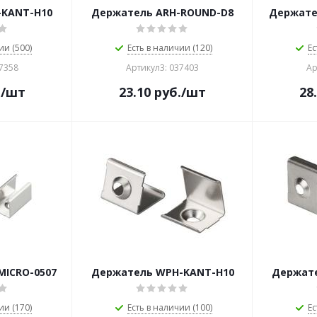
-KANT-H10
Держатель ARH-ROUND-D8
Держате
ии (500)
Есть в наличии (120)
Ес
37358
Артикул3: 037403
Ар
.
/шт
23.10
руб.
/шт
28
MICRO-0507
Держатель WPH-KANT-H10
Держате
ии (170)
Есть в наличии (100)
Ес