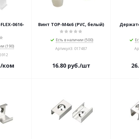
FLEX-0616-
Винт TOP-M4x6 (PVC, белый)
Держат
Есть в наличии (500)
Ес
ии (190)
Артикул3: 017487
Ар
45912
.
/ком
16.80
руб.
/шт
26