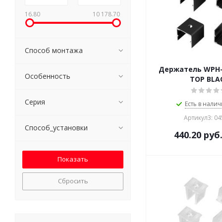
16.80
10 178.70
Способ монтажа
Держатель WPH-
Особенность
TOP BLA
Серия
Есть в налич
Артикул3: 0
Способ_установки
440.20
руб
Сбросить