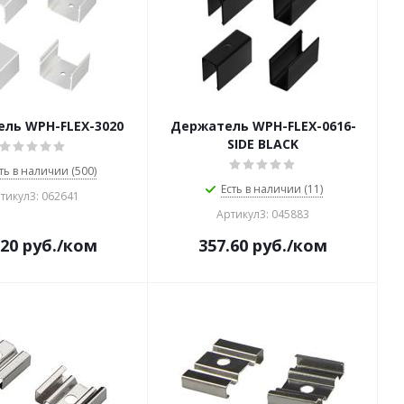
ль WPH-FLEX-3020
Держатель WPH-FLEX-0616-
SIDE BLACK
ть в наличии (500)
Есть в наличии (11)
тикул3: 062641
Артикул3: 045883
.20
руб.
/ком
357.60
руб.
/ком