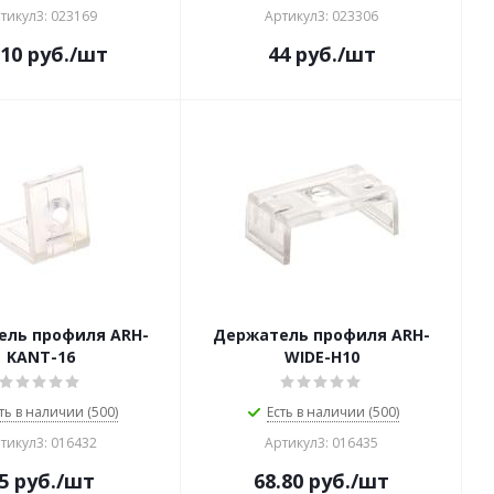
тикул3: 023169
Артикул3: 023306
.10
руб.
/шт
44
руб.
/шт
ель профиля ARH-
Держатель профиля ARH-
KANT-16
WIDE-H10
ть в наличии (500)
Есть в наличии (500)
тикул3: 016432
Артикул3: 016435
5
руб.
/шт
68.80
руб.
/шт