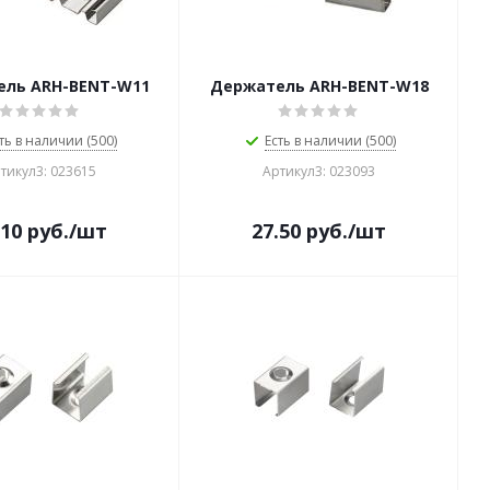
ель ARH-BENT-W11
Держатель ARH-BENT-W18
ть в наличии (500)
Есть в наличии (500)
тикул3: 023615
Артикул3: 023093
.10
руб.
/шт
27.50
руб.
/шт