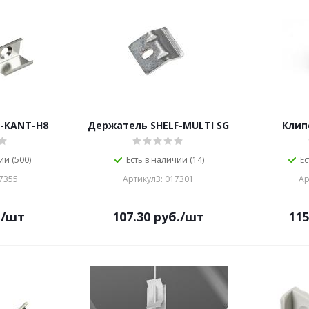
-KANT-H8
Держатель SHELF-MULTI SG
Клип
ии (500)
Есть в наличии (14)
Ес
37355
Артикул3: 017301
Ар
.
/шт
107.30
руб.
/шт
115