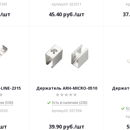
37391
Артикул3: 023311
Ар
.
/шт
45.40
руб.
/шт
37
LINE-2315
Держатель ARH-MICRO-0510
Держат
ии (500)
Есть в наличии (200)
Ес
36330
Артикул3: 037394
Ар
/шт
39.90
руб.
/шт
5