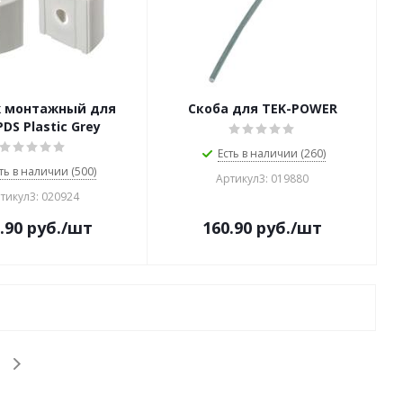
 монтажный для
Скоба для TEK-POWER
PDS Plastic Grey
Есть в наличии (260)
ть в наличии (500)
Артикул3: 019880
тикул3: 020924
.90
руб.
/шт
160.90
руб.
/шт