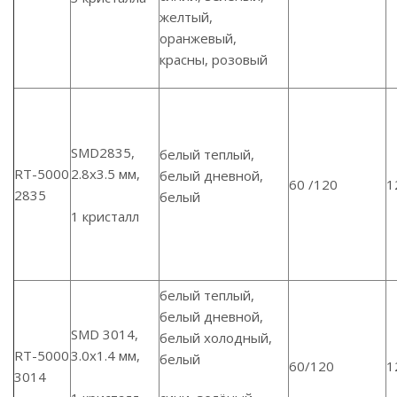
желтый,
оранжевый,
красны, розовый
SMD2835,
белый теплый,
RT-5000
2.8х3.5 мм,
белый дневной,
60 /120
1
2835
белый
1 кристалл
белый теплый,
белый дневной,
SMD 3014,
белый холодный,
RT-5000
3.0х1.4 мм,
белый
60/120
1
3014