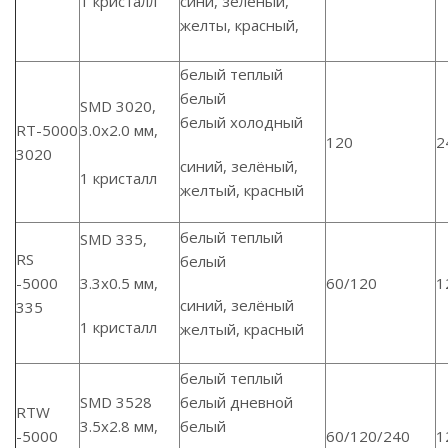
1 кристалл
сини, зелёный,
желты, красный,
белый теплый
белый
SMD 3020,
белый холодный
RT-5000
3.0х2.0 мм,
120
2
3020
синий, зелёный,
1 кристалл
желтый, красный
белый теплый
SMD 335,
RS
белый
-5000
3.3х0.5 мм,
60/120
1
синий, зелёный
335
1 кристалл
желтый, красный
белый теплый
SMD 3528
белый дневной
RTW
3.5х2.8 мм,
белый
-5000
60/120/240
1