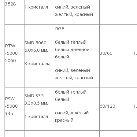
3528
1 кристалл
синий, зелёный
желтый, красный
RGB
белый теплый
SMD 5060
RTW
белый дневной
5.0х6.0 мм,
-5000
30/60
1
белый
5060
3 кристалла
синий, зелёный
желтый, красный
белый теплый
SMD 335
RSW
белый
3.3х0.5 мм,
-5000
60/120
1
синий,зелёный
335
1 кристалл
красный