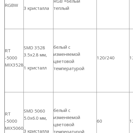
RGB +белый
RGBW
3 кристалла
теплый
белый с
SMD 3528
RT
изменяемой
3.5х2.8 мм,
-5000
120/240
1
цветовой
MIX3528
1 кристалл
температурой
белый с
SMD 5060
RT
изменяемой
5.0х6.0 мм,
-5000
60
1
цветовой
MIX5060
3 кристалла
температурой