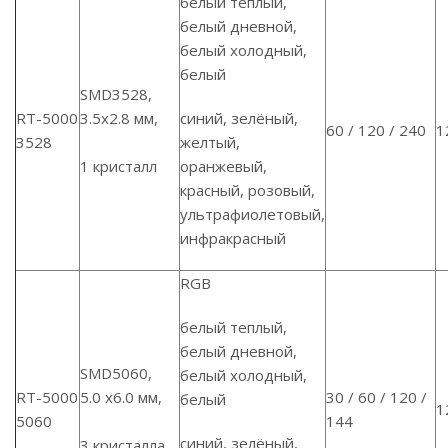
белый теплый,
белый дневной,
белый холодный,
белый
SMD3528,
RT-5000
3.5х2.8 мм,
синий, зелёный,
60 / 120 / 240
1
3528
желтый,
1 кристалл
оранжевый,
красный, розовый,
ультрафиолетовый,
инфракрасный
RGB
белый теплый,
белый дневной,
SMD5060,
белый холодный,
RT-5000
5.0 х6.0 мм,
30 / 60 / 120 /
белый
1
5060
144
синий, зелёный,
3 кристалла