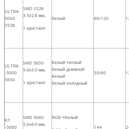
SMD 3528
ULTRA-
3.5х2.8 мм,
5000
белый
60/120
1
3528
1 кристалл
белый теплый
SMD 5630
ULTRA
белый дневной
5.6х3.0 мм,
-5000
30/60
1
белый
5630
1 кристалл
белый холодный
SMD 5060
RGB +белый
RT
5.0х6.0 мм,
-5000
144
2