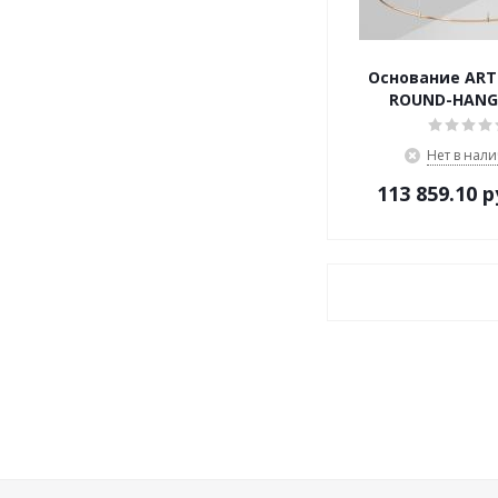
Основание ART-
ROUND-HANG
Нет в нал
113 859.10
р