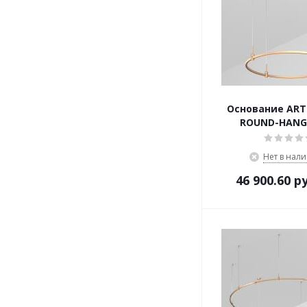
Основание ART-
ROUND-HANG
Нет в нал
46 900.60
ру