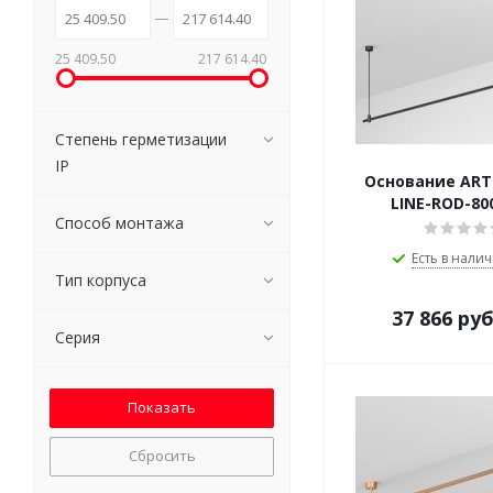
25 409.50
217 614.40
Степень герметизации
IP
Основание ART-
LINE-ROD-80
Способ монтажа
Есть в налич
Тип корпуса
37 866
руб
Серия
Сбросить