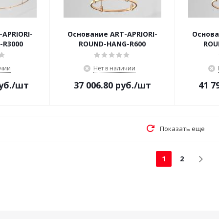
APRIORI-
Основание ART-APRIORI-
Основа
-R3000
ROUND-HANG-R600
ROU
ичии
Нет в наличии
уб.
/шт
37 006.80
руб.
/шт
41 7
Показать еще
1
2