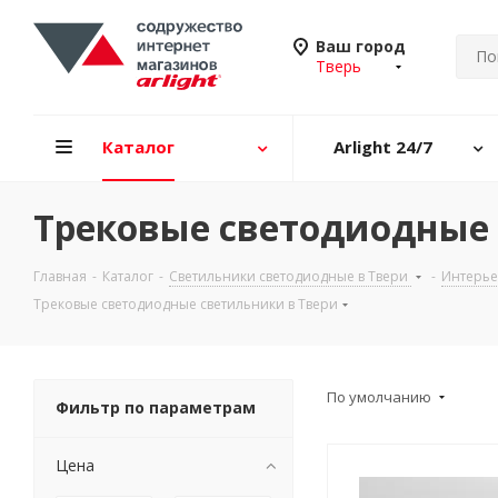
Ваш город
Тверь
Каталог
Arlight 24/7
Трековые светодиодные 
Главная
-
Каталог
-
Светильники светодиодные в Твери
-
Интерье
Трековые светодиодные светильники в Твери
По умолчанию
Фильтр по параметрам
Цена