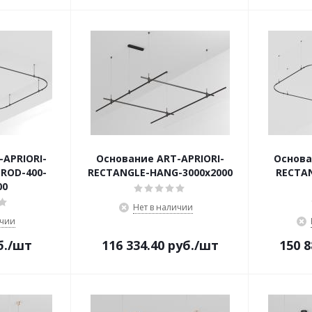
APRIORI-
Основание ART-APRIORI-
Основа
ROD-400-
RECTANGLE-HANG-3000x2000
RECTA
00
Нет в наличии
ичии
б.
/шт
116 334.40
руб.
/шт
150 8