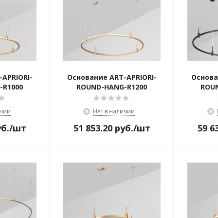
APRIORI-
Основание ART-APRIORI-
Основа
-R1000
ROUND-HANG-R1200
ROU
ичии
Нет в наличии
б.
/шт
51 853.20
руб.
/шт
59 6